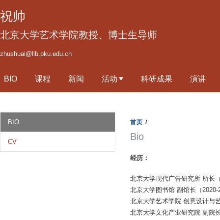
跳
祝帅
转
到
北京大学艺术学院教授、博士生导师
页
zhushuai@lib.pku.edu.cn
面
的
BIO
课程
新闻
活动
科研成果
演讲
主
要
内
容
BIO
首页
/
部
Bio
CV
分
经历：
北京大学现代广告研究所 所长（20
北京大学图书馆 副馆长（2020-2
北京大学艺术学院 创意设计与艺
北京大学文化产业研究院 副院长（