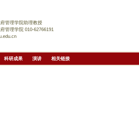
跳
转
到
政府管理学院助理教授
页
管理学院 010-62766191
.edu.cn
面
的
主
科研成果
演讲
相关链接
要
内
容
部
分