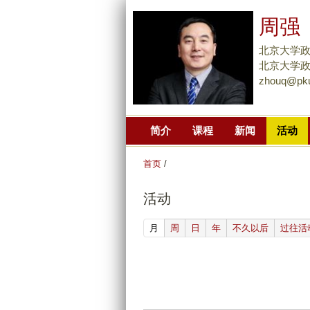
周强
北京大学
北京大学政府
zhouq@pku
简介
课程
新闻
活动
首页
/
活动
(active tab)
月
周
日
年
不久以后
过往活