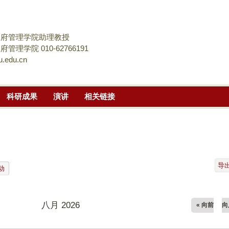
跳
转
到
政府管理学院助理教授
页
管理学院 010-62766191
.edu.cn
面
的
主
科研成果
演讲
相关链接
要
内
容
部
分
导
动
八月 2026
« 向前
向