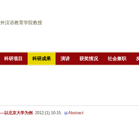
跳
转
到
对外汉语教育学院教授
页
面
的
主
科研项目
科研成果
演讲
获奖情况
社会兼职
要
内
容
部
分
——以北京大学为例
. 2012;(1):10-15.
Abstract