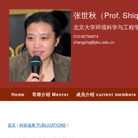
跳
转
张世秋（Prof. Shiq
到
北京大学环境科学与工程
页
面
010-62764974
zhangshq@pku.edu.cn
的
主
要
内
容
部
分
Home
导师介绍 Mentor
成员介绍 current members
学术交流 Events
照片墙 Photos
首页
/
科研成果 PUBLICATIONS
/