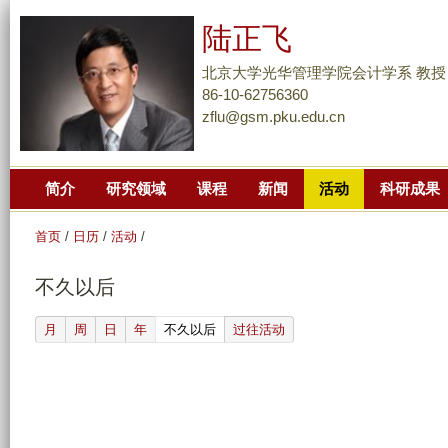
跳
陆正飞
转
到
北京大学光华管理学院会计学系 教授
页
86-10-62756360
zflu@gsm.pku.edu.cn
面
的
主
简介
研究领域
课程
新闻
活动
科研成果
要
内
首页
/
日历
/
活动
/
容
部
不久以后
分
(active tab)
月
周
日
年
不久以后
过往活动