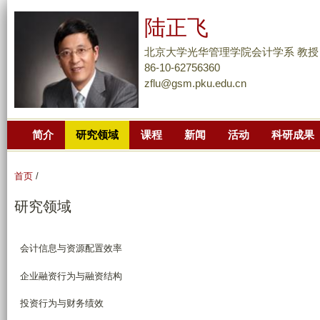
跳
陆正飞
转
到
北京大学光华管理学院会计学系 教授
页
86-10-62756360
zflu@gsm.pku.edu.cn
面
的
主
简介
研究领域
课程
新闻
活动
科研成果
要
内
容
首页
/
部
研究领域
分
会计信息与资源配置效率
企业融资行为与融资结构
投资行为与财务绩效