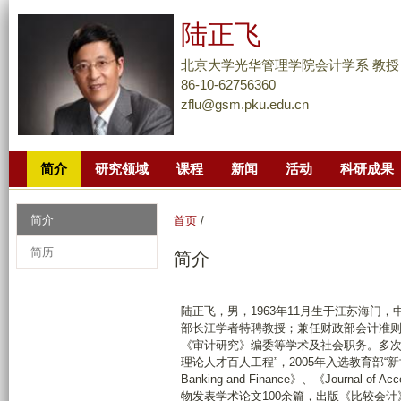
跳
陆正飞
转
到
北京大学光华管理学院会计学系 教授
页
86-10-62756360
zflu@gsm.pku.edu.cn
面
的
主
简介
研究领域
课程
新闻
活动
科研成果
要
内
容
简介
首页
/
部
简历
简介
分
陆正飞，男，1963年11月生于江苏海门
部长江学者特聘教授；兼任财政部会计准
《审计研究》编委等学术及社会职务。多次
理论人才百人工程”，2005年入选教育部“新世
Banking and Finance》、《Journa
物发表学术论文100余篇，出版《比较会