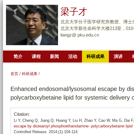
跳
梁子才
转
到
北京大学分子医学研究所教授、博士
页
北京大学新生命科学大楼213室，010-62
liangz@ pku.edu.cn
面
的
主
简介
课程
新闻
活动
科研成果
演讲
要
内
容
首页
/
科研成果
/
部
Enhanced endosomal/lysosomal escape by dis
分
polycarboxybetaine lipid for systemic delivery 
Citation:
Li Y, Cheng Q, Jiang Q, Huang Y, Liu H, Zhao Y, Cao W, Ma G, Dai F,
escape by distearoyl phosphoethanolamine- polycarboxybetaine lipid 
Controlled Release. 2014;(1):104-114.