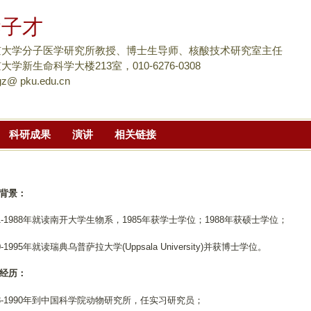
跳
梁子才
转
到
京大学分子医学研究所教授、博士生导师、核酸技术研究室主任
页
大学新生命科学大楼213室，010-6276-0308
ngz@ pku.edu.cn
面
的
主
科研成果
演讲
相关链接
要
内
容
部
背景：
分
81-1988年就读南开大学生物系，1985年获学士学位；1988年获硕士学位；
0-1995年就读瑞典乌普萨拉大学(Uppsala University)并获博士学位。
经历：
88-1990年到中国科学院动物研究所，任实习研究员；