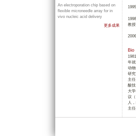
An electroporation chip based on
19
flexible microneedle array for in
vivo nucleic acid delivery
19
教授
更多成果
20
Bio
19
年就
动物
研究
主任
酸技
大学
议（RN
人，
主任