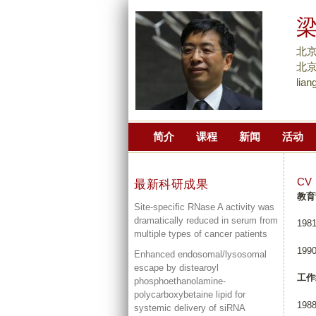
北
北京
lia
简介
课程
新闻
活动
CV
最新科研成果
教育
Site-specific RNase A activity was
dramatically reduced in serum from
19
multiple types of cancer patients
199
Enhanced endosomal/lysosomal
escape by distearoyl
工作
phosphoethanolamine-
polycarboxybetaine lipid for
19
systemic delivery of siRNA