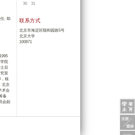
30
31
任, 助
联系方式
北京市海淀区颐和园路5号
。
北京大学
100871
995
科学院
博士后
研究室
师，核
；北京
学术会
1）筹备
员会副