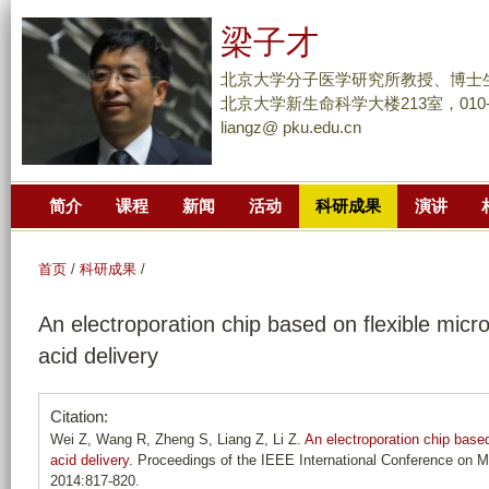
跳
梁子才
转
到
北京大学分子医学研究所教授、博士
页
北京大学新生命科学大楼213室，010-62
liangz@ pku.edu.cn
面
的
主
简介
课程
新闻
活动
科研成果
演讲
要
内
容
首页
/
科研成果
/
部
An electroporation chip based on flexible micro
分
acid delivery
Citation:
Wei Z, Wang R, Zheng S, Liang Z, Li Z.
An electroporation chip based
acid delivery
. Proceedings of the IEEE International Conference on
2014:817-820.