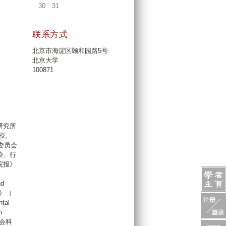
30
31
联系方式
北京市海淀区颐和园路5号
北京大学
100871
研究所
授。
委员会
染、行
院报》
d
志》（
tal
n
社会科