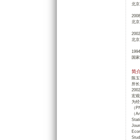
北京
200
北京
200
北京
199
国家
简
陈玉
所长
20
宏观
为经
（PN
（Am
Sta
Jou
Econ
St