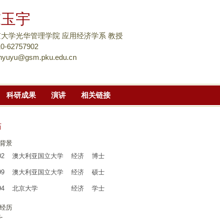
跳
陈玉宇
转
到
大学光华管理学院 应用经济学系 教授
页
10-62757902
nyuyu@gsm.pku.edu.cn
面
的
主
科研成果
演讲
相关链接
要
内
容
历
部
背景
分
02
澳大利亚国立大学
经济
博士
99
澳大利亚国立大学
经济
硕士
94
北京大学
经济
学士
经历
3-