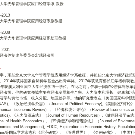
大学光华管理学院应用经济学系 教授
8-2013
大学光华管理学院应用经济系副教授
2-2008
大学光华管理学院应用经济系助理教授
4-2001
经济体制改革委员会宏观经济司
介
宇，现任北京大学光华管理学院应用经济学系教授，并担任北京大学经济政策
。2014年获得国家自然科学基金杰出青年奖。2017年获教育部长江学者特聘教
02年获澳大利亚国立大学经济学博士学位。在此之前，任职于国家经济体制改革
经济司。他的研究领域主要在经济发展和生产率、人力资本和增长、健康和污
济学与劳动市场、收入分配、地区差异等。他的研究发表在《美国国家科学院
AS)、《政治经济学杂志》（Journal of Political Economy),《美国经济评论》
erican Economic Review），《经济和统计评论》（Review of Economics an
tistics), 《人力资源杂志》（Journal of Human Resources）,《健康经济学杂
rnal of Health Economics）, 《环境经济学和管理杂志》（Journal of Enviromen
omics and Management), EDCC, Exploration in Economic History, Populatio
udies等国际学术杂志和《经济研究》、《管理世界》、《金融研究》、《中国