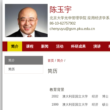
跳
陈玉宇
转
到
北京大学光华管理学院 应用经济学系
页
86-10-62757902
chenyuyu@gsm.pku.edu.cn
面
的
主
简介
课程
新闻
活动
科研成果
演讲
要
内
容
简介
首页
/
简介
/
部
简历
简历
分
教育背景
2002
澳大利亚国立大学
经济
博士
1999
澳大利亚国立大学
经济
硕士