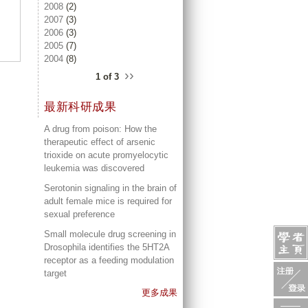
2008
(2)
2007
(3)
2006
(3)
2005
(7)
2004
(8)
››
1 of 3
最新科研成果
A drug from poison: How the
therapeutic effect of arsenic
trioxide on acute promyelocytic
leukemia was discovered
Serotonin signaling in the brain of
adult female mice is required for
sexual preference
Small molecule drug screening in
Drosophila identifies the 5HT2A
receptor as a feeding modulation
target
更多成果