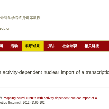
跳
转
到
生命科学学院终身讲席教授
页
edu.cn
面
的
主
闻
活动
科研成果
演讲
社会兼职
相关链接
要
内
容
部
h activity-dependent nuclear import of a transcripti
分
JW.
Mapping neural circuits with activity-dependent nuclear import of a
etics [Internet]. 2012;(1):89-102.