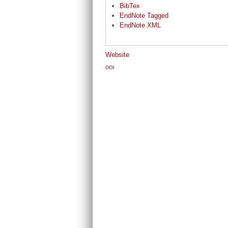
BibTex
EndNote Tagged
EndNote XML
Website
DOI