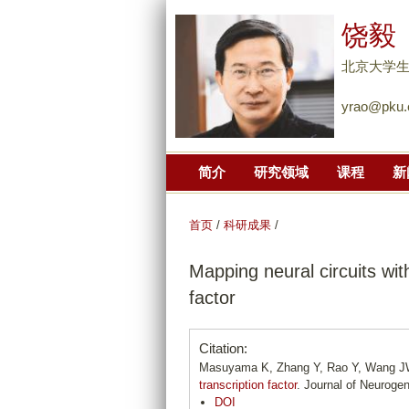
饶毅
北京大学
yrao@pku.
简介
研究领域
课程
新
首页
/
科研成果
/
Mapping neural circuits wit
factor
Citation:
Masuyama K, Zhang Y, Rao Y, Wang 
transcription factor
. Journal of Neurogen
DOI