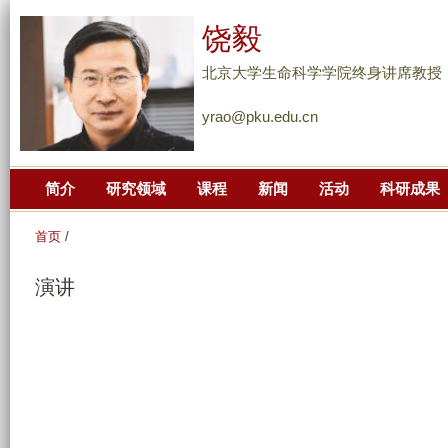
跳
饶毅
转
到
北京大学生命科学学院终身讲席教授
页
yrao@pku.edu.cn
面
的
主
简介
研究领域
课程
新闻
活动
科研成果
要
内
首页
/
容
部
演讲
分