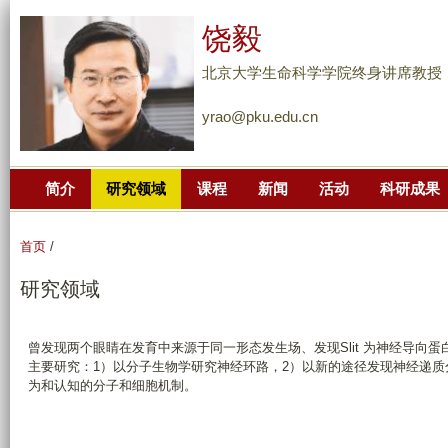
跳
饶毅
转
到
北京大学生命科学学院终身讲席教授
页
yrao@pku.edu.cn
面
的
主
简介
研究领域
课程
新闻
活动
科研成果
要
内
容
首页
/
部
研究领域
分
曾发现两个眼睛在发育中来源于同一形态发生场、发现Slit 为神经导
主要研究：1）以分子生物学研究神经环路，2）以新的途径发现神经递质
为和认知的分子和细胞机制。