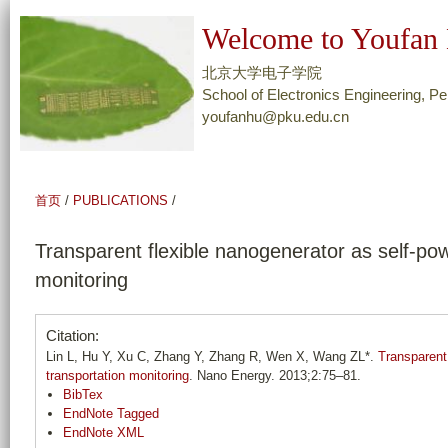
跳
Welcome to Youfan 
转
到
北京大学电子学院
页
School of Electronics Engineering, Pe
youfanhu@pku.edu.cn
面
的
主
要
首页
/
PUBLICATIONS
/
内
容
Transparent flexible nanogenerator as self-pow
部
monitoring
分
Citation:
Lin L, Hu Y, Xu C, Zhang Y, Zhang R, Wen X, Wang ZL*.
Transparent
transportation monitoring
. Nano Energy. 2013;2:75–81.
BibTex
EndNote Tagged
EndNote XML