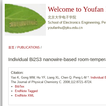
跳
Welcome to Youfan 
转
到
北京大学电子学院
页
School of Electronics Engineering, Pe
youfanhu@pku.edu.cn
面
的
主
要
首页
/
PUBLICATIONS
/
内
容
Individual Bi2S3 nanowire-based room-temper
部
分
Citation:
Yao K, Gong WW, Hu YF, Liang XL, Chen Q, Peng L-M *.
Individual
The Journal of Physical Chemistry C. 2008;112:8721–8724.
BibTex
EndNote Tagged
EndNote XML