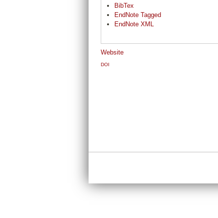
BibTex
EndNote Tagged
EndNote XML
Website
DOI