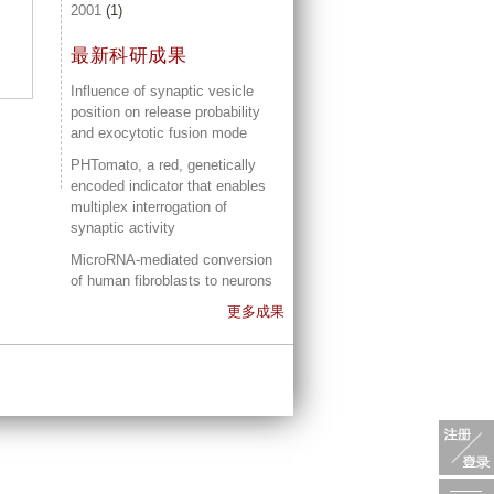
2001
(1)
最新科研成果
Influence of synaptic vesicle
position on release probability
and exocytotic fusion mode
PHTomato, a red, genetically
encoded indicator that enables
multiplex interrogation of
synaptic activity
MicroRNA-mediated conversion
of human fibroblasts to neurons
更多成果