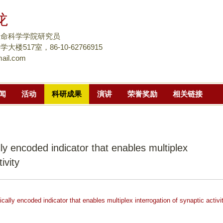
跳
龙
转
到
生命科学学院研究员
页
楼517室，86-10-62766915
ail.com
面
的
主
闻
活动
科研成果
演讲
荣誉奖励
相关链接
要
内
容
部
ly encoded indicator that enables multiplex
分
ivity
ally encoded indicator that enables multiplex interrogation of synaptic activi