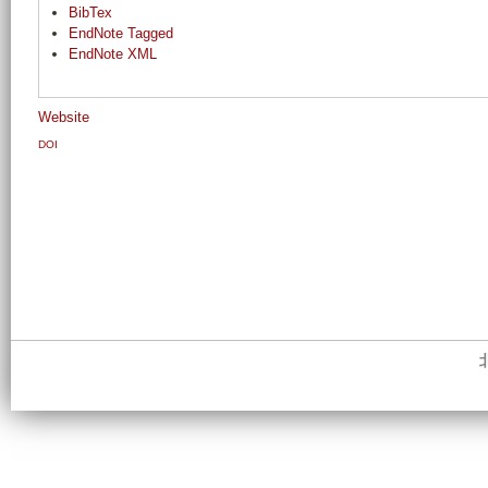
BibTex
EndNote Tagged
EndNote XML
Website
DOI