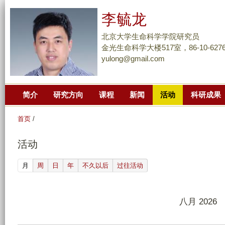
跳
李毓龙
转
到
北京大学生命科学学院研究员
页
金光生命科学大楼517室，86-10-6276
yulong@gmail.com
面
的
主
简介
研究方向
课程
新闻
活动
科研成果
要
内
首页
/
容
部
活动
分
(active tab)
月
周
日
年
不久以后
过往活动
八月 2026