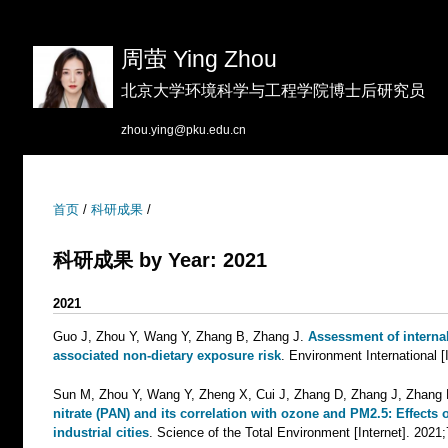
跳
转
周萤 Ying Zhou
到
北京大学环境科学与工程学院博士后研究员
页
面
zhou.ying@pku.edu.cn
的
主
要
首页
/
科研成果
/
内
容
科研成果 by Year: 2021
部
2021
分
Guo J, Zhou Y, Wang Y, Zhang B, Zhang J
.
Assessment of interna
associated non-dietary exposure risk
. Environment International [
Sun M, Zhou Y, Wang Y, Zheng X, Cui J, Zhang D, Zhang J, Zhang
nitrate (PAN) and its correlation with ozone and PM2.5: Effects 
industrial cities
. Science of the Total Environment [Internet]. 2021;