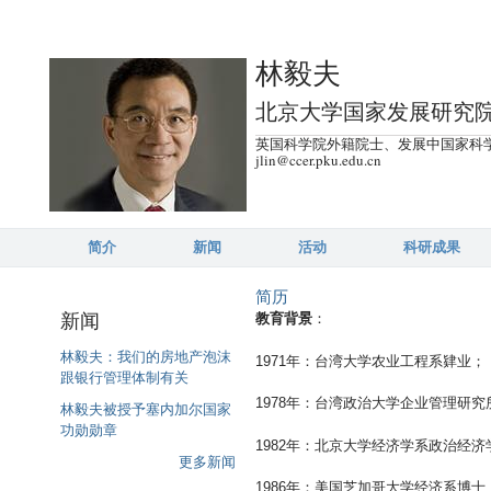
跳
转
林毅夫
到
页
北京大学国家发展研究
面
英国科学院外籍院士、发展中国家科
的
jlin@ccer.pku.edu.cn
主
要
内
简介
新闻
活动
科研成果
容
简历
部
新闻
教育背景
：
分
林毅夫：我们的房地产泡沫
1971年：台湾大学农业工程系肄业；
跟银行管理体制有关
1978年：台湾政治大学企业管理研究
林毅夫被授予塞内加尔国家
功勋勋章
1982年：北京大学经济学系政治经
更多新闻
1986年：美国芝加哥大学经济系博士