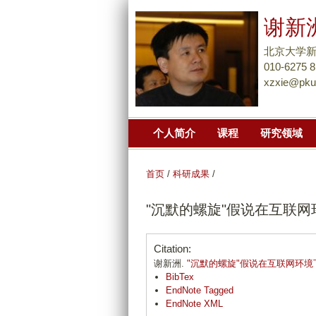
谢新
北京大学
010-6275 
xzxie@pku
个人简介
课程
研究领域
首页
/
科研成果
/
"沉默的螺旋"假说在互联
Citation:
谢新洲.
"沉默的螺旋"假说在互联网环
BibTex
EndNote Tagged
EndNote XML