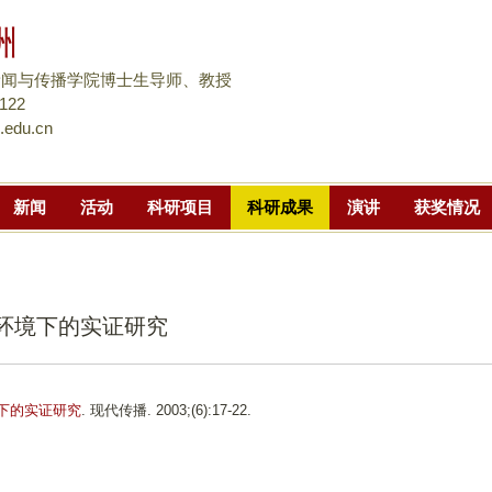
跳
洲
转
到
新闻与传播学院博士生导师、教授
页
8122
.edu.cn
面
的
主
新闻
活动
科研项目
科研成果
演讲
获奖情况
要
内
容
部
网环境下的实证研究
分
境下的实证研究
. 现代传播. 2003;(6):17-22.