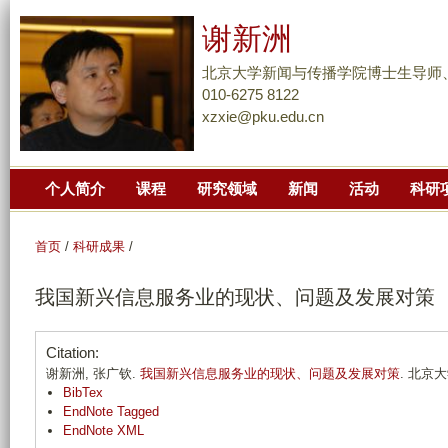
跳
谢新洲
转
到
北京大学新闻与传播学院博士生导师
页
010-6275 8122
xzxie@pku.edu.cn
面
的
主
个人简介
课程
研究领域
新闻
活动
科研
要
内
容
首页
/
科研成果
/
部
我国新兴信息服务业的现状、问题及发展对策
分
Citation:
谢新洲, 张广钦.
我国新兴信息服务业的现状、问题及发展对策
. 北京大
BibTex
EndNote Tagged
EndNote XML