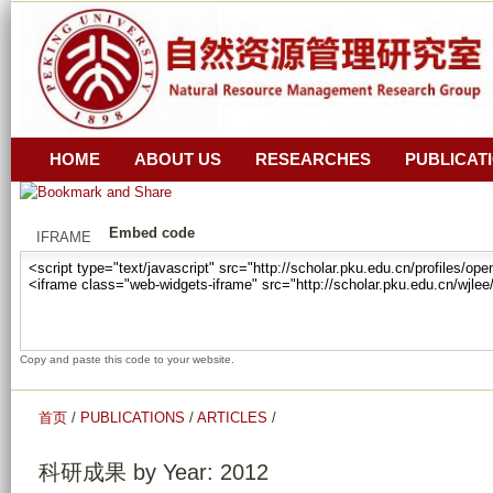
跳
z
转
i
_
到
r
页
a
面
n
的
HOME
ABOUT US
RESEARCHES
PUBLICAT
_
主
z
要
Embed code
i
IFRAME
内
_
容
y
部
u
分
a
Copy and paste this code to your website.
n
_
首页
/
PUBLICATIONS
/
ARTICLES
/
g
u
科研成果 by Year: 2012
a