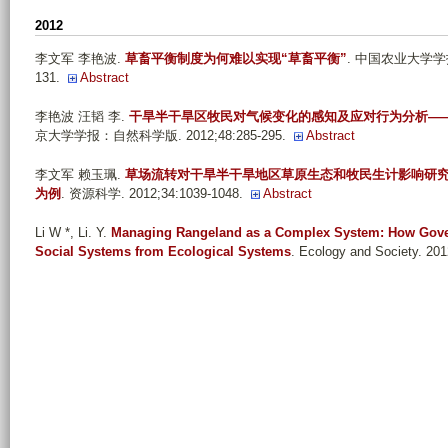
n
2012
_
李文军 李艳波
.
草畜平衡制度为何难以实现“草畜平衡”
. 中国农业大学学报：
l
131.
Abstract
i
_
李艳波 汪韬 李
.
干旱半干旱区牧民对气候变化的感知及应对行为分析—
京大学学报：自然科学版. 2012;48:285-295.
Abstract
y
a
李文军 赖玉珮
.
草场流转对干旱半干旱地区草原生态和牧民生计影响研
n
为例
. 资源科学. 2012;34:1039-1048.
Abstract
_
Li W *, Li. Y
.
Managing Rangeland as a Complex System: How Gove
j
Social Systems from Ecological Systems
. Ecology and Society. 201
i
u
_
z
u
_
l
o