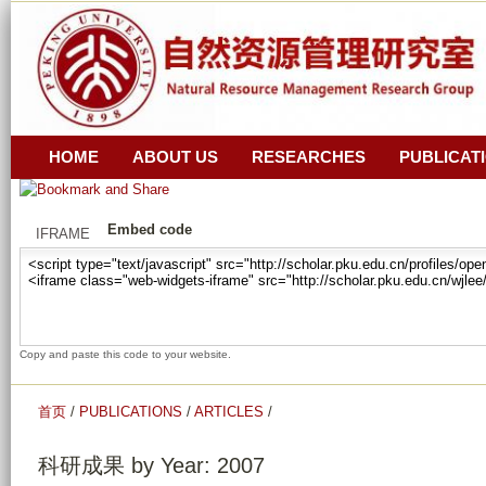
跳
z
转
i
_
到
r
页
a
面
n
的
HOME
ABOUT US
RESEARCHES
PUBLICAT
_
主
z
要
Embed code
i
IFRAME
内
_
容
y
部
u
分
a
Copy and paste this code to your website.
n
_
首页
/
PUBLICATIONS
/
ARTICLES
/
g
u
科研成果 by Year: 2007
a