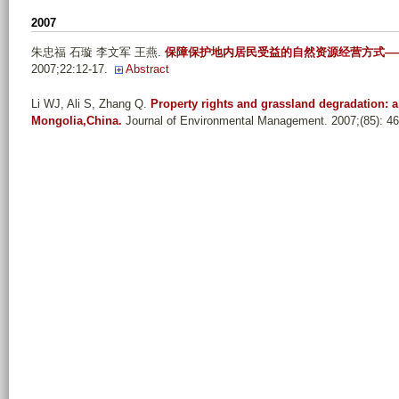
n
2007
_
朱忠福 石璇 李文军 王燕
.
保障保护地内居民受益的自然资源经营方式—
l
2007;22:12-17.
Abstract
i
_
Li WJ, Ali S, Zhang Q
.
Property rights and grassland degradation: a 
Mongolia,China.
Journal of Environmental Management. 2007;(85): 46
y
a
n
_
j
i
u
_
z
u
_
l
o