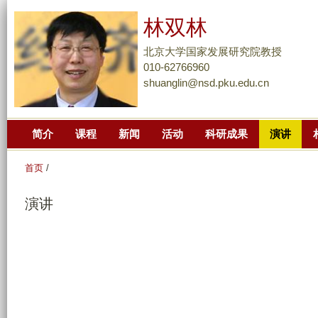
跳
林双林
转
到
北京大学国家发展研究院教授
页
010-62766960
shuanglin@nsd.pku.edu.cn
面
的
主
简介
课程
新闻
活动
科研成果
演讲
要
内
首页
/
容
部
演讲
分