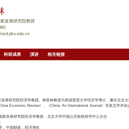
跳
林
转
到
国家发展研究院教授
页
960
nsd.pku.edu.cn
面
的
主
科研成果
演讲
相关链接
要
内
容
部
分
家发展研究院经济学教授。林双林教授为美国普度大学经济学博士，兼任北京大
na Economic Review》、《China: An International Journal》等英文学
国家发展研究院经济学教授、北京大学中国公共财政研究中心主任
：
学，中国财政，经济增长