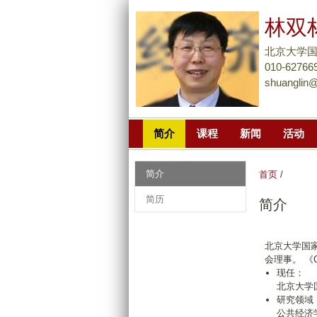
林双
北京大学
010-62766
shuanglin@
简介
课程
新闻
活动
简介
首页
/
简历
简介
北京大学国
会理事。 《Chi
现任：
北京大学
研究领域
公共经济