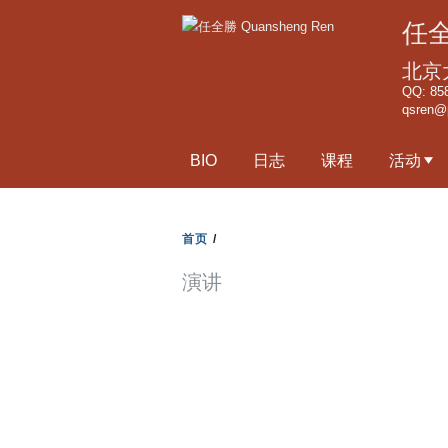
任全
北京
QQ: 85
qsren@
BIO
日志
课程
活动
首页
/
演讲