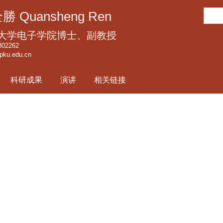
跳
搜
勝 Quansheng Ren
转
索
到
大学电子学院博士、副教授
页
802262
pku.edu.cn
面
的
科研成果
演讲
相关链接
主
要
内
容
部
分