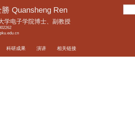
跳
搜
勝 Quansheng Ren
转
索
到
大学电子学院博士、副教授
页
802262
pku.edu.cn
面
的
科研成果
演讲
相关链接
主
要
内
容
部
分