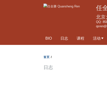
任全
北京
QQ: 85
qsren@
BIO
日志
课程
活动
首页
/
日志