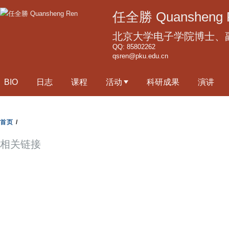
跳
任全勝 Quansheng 
转
到
北京大学电子学院博士、
页
QQ: 85802262
qsren@pku.edu.cn
面
的
BIO
日志
课程
活动
科研成果
演讲
主
要
内
首页
/
容
部
相关链接
分