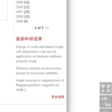
2009
(15)
2008
(12)
2007
(20)
2006
(16)
2005
(8)
››
1 of 3
最新科研成果
Design of multi-well based single
cell observation chip and its
application on bacteria antibiotic
property study
Refining network reconstruction
based on functional reliability
Angle sensing in magnetotaxis of
Magnetospirillum magneticum
AMB-1
更多成果