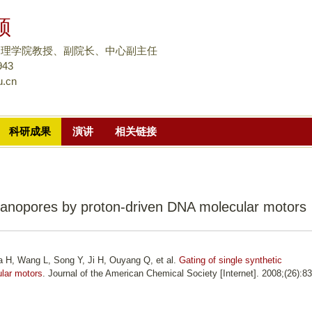
跳
颀
转
到
物理学院教授、副院长、中心副主任
页
943
u.cn
面
的
主
科研成果
演讲
相关链接
要
内
容
部
 nanopores by proton-driven DNA molecular motors
分
a H, Wang L, Song Y, Ji H, Ouyang Q, et al.
Gating of single synthetic
lar motors
. Journal of the American Chemical Society [Internet]. 2008;(26):8