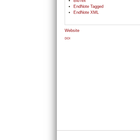
BibTex
EndNote Tagged
EndNote XML
Website
DOI