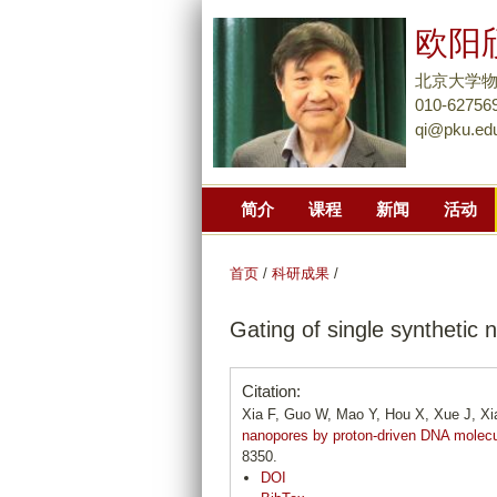
欧阳
北京大学
010-62756
qi@pku.ed
简介
课程
新闻
活动
首页
/
科研成果
/
Gating of single synthetic
Citation:
Xia F, Guo W, Mao Y, Hou X, Xue J, Xi
nanopores by proton-driven DNA molecu
8350.
DOI