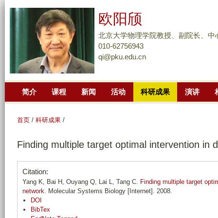
跳
欧阳颀
转
到
北京大学物理学院教授、副院长、中
页
010-62756943
qi@pku.edu.cn
面
的
主
简介
课程
新闻
活动
科研成果
演讲
要
内
容
首页
/
科研成果
/
部
Finding multiple target optimal intervention in
分
Citation:
Yang K, Bai H, Ouyang Q, Lai L, Tang C.
Finding multiple target opti
network
. Molecular Systems Biology [Internet]. 2008.
DOI
BibTex