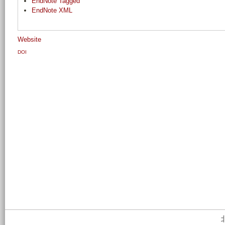
EndNote Tagged
EndNote XML
Website
DOI