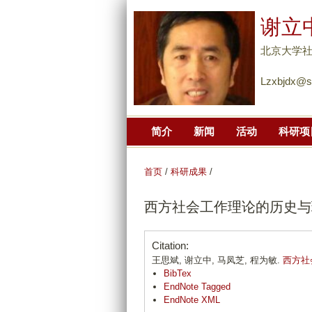
谢立
北京大学
Lzxbjdx@s
简介
新闻
活动
科研项
首页
/
科研成果
/
西方社会工作理论的历史与
Citation:
王思斌, 谢立中, 马凤芝, 程为敏.
西方社
BibTex
EndNote Tagged
EndNote XML