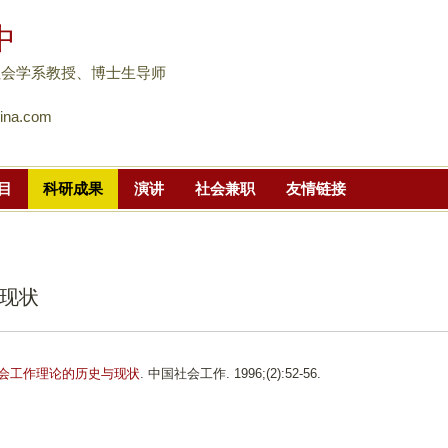
跳
中
转
到
社会学系教授、博士生导师
页
ina.com
面
的
主
目
科研成果
演讲
社会兼职
友情链接
要
内
容
部
现状
分
会工作理论的历史与现状
. 中国社会工作. 1996;(2):52-56.