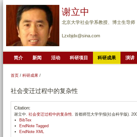
跳
谢立中
转
到
北京大学社会学系教授、博士生导师
页
Lzxbjdx@sina.com
面
的
主
简介
新闻
活动
科研项目
科研成果
演讲
要
内
容
首页
/
科研成果
/
部
社会变迁过程中的复杂性
分
Citation:
谢立中.
社会变迁过程中的复杂性
. 首都师范大学学报(社会科学版). 2003;(
BibTex
EndNote Tagged
EndNote XML