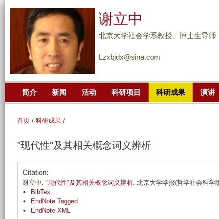
跳
谢立中
转
到
北京大学社会学系教授、博士生导师
页
Lzxbjdx@sina.com
面
的
主
简介
新闻
活动
科研项目
科研成果
演讲
要
内
容
首页
/
科研成果
/
部
"现代性"及其相关概念词义辨析
分
Citation:
谢立中.
"现代性"及其相关概念词义辨析
. 北京大学学报(哲学社会科学版). 20
BibTex
EndNote Tagged
EndNote XML