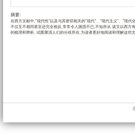
摘要:
在西方文献中,"现代性"以及与其密切相关的"现代"、"现代主义"、"现
不仅互不相同甚至还完全相反,常常令人困惑不已,不知所从.该文以西方
的梳理和辨析, 试图厘清人们的分歧所在,为读者更好地阅读和理解这些文