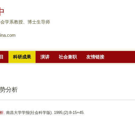
跳
中
转
到
社会学系教授、博士生导师
页
ina.com
面
的
主
目
科研成果
演讲
社会兼职
友情链接
要
内
容
部
势分析
分
析
. 南昌大学学报(社会科学版). 1995;(2):8-15+45.