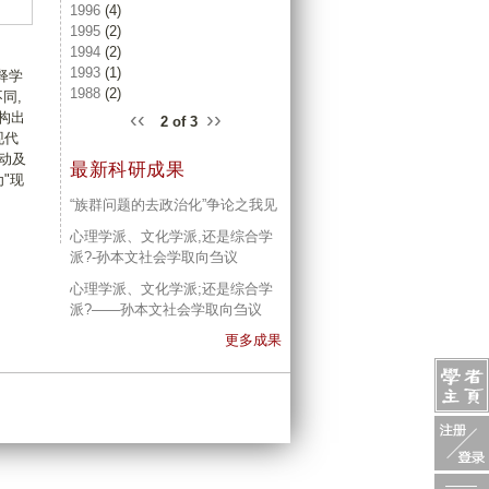
1996
(4)
1995
(2)
1994
(2)
1993
(1)
释学
1988
(2)
同,
‹‹
››
构出
2 of 3
现代
行动及
最新科研成果
"现
“族群问题的去政治化”争论之我见
心理学派、文化学派,还是综合学
派?-孙本文社会学取向刍议
心理学派、文化学派;还是综合学
派?——孙本文社会学取向刍议
更多成果