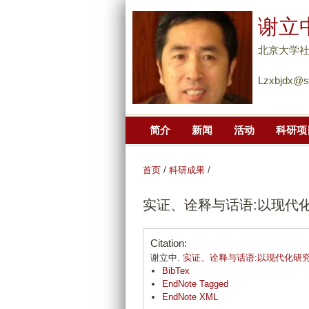
谢立
北京大学
Lzxbjdx@s
简介
新闻
活动
科研项
首页
/
科研成果
/
实证、诠释与话语:以现代
Citation:
谢立中.
实证、诠释与话语:以现代化研
BibTex
EndNote Tagged
EndNote XML