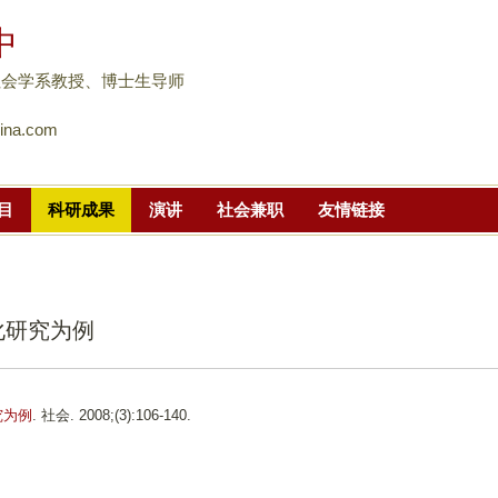
跳
中
转
到
社会学系教授、博士生导师
页
ina.com
面
的
主
目
科研成果
演讲
社会兼职
友情链接
要
内
容
部
化研究为例
分
究为例
. 社会. 2008;(3):106-140.