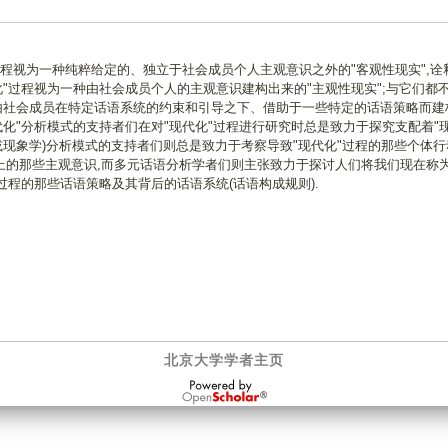
过程视为一种纯粹给定的、独立于社会成员个人主观意识之外的"客观性现实",诠
代化"过程视为一种由社会成员个人的主观意识建构出来的"主观性现实";与它们都不
种由社会成员在特定话语系统的约束和引导之下、借助于一些特定的话语策略而建
现代化"分析模式的支持者们在对"现代化"过程进行研究时总是致力于探究支配着"
(或现象学)分析模式的支持者们则总是致力于考察导致"现代化"过程的那些个体
上的那些主观意识,而多元话语分析学者们则主张致力于探讨人们将我们现在称为
过程的那些话语策略及其背后的话语系统(话语构成规则).
北京大学学者主页
OpenScholar