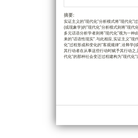
摘要:
实证主义的"现代化"分析模式将"现代化"
(或现象学)的"现代化"分析模式则将"现
多元话语分析学者则将"现代化"视为一
来的"话语性现实".与此相应,实证主义"
化"过程形成和变化的"客观规律",诠释学
其行动者在从事这些行动时赋予其行动之
代化"的那种社会变迁过程建构为"现代化"