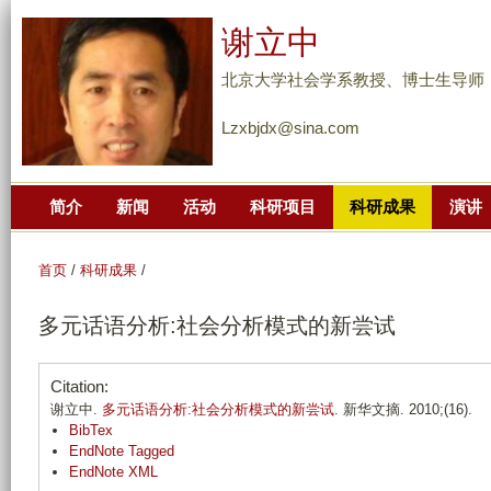
跳
谢立中
转
到
北京大学社会学系教授、博士生导师
页
Lzxbjdx@sina.com
面
的
主
简介
新闻
活动
科研项目
科研成果
演讲
要
内
容
首页
/
科研成果
/
部
多元话语分析:社会分析模式的新尝试
分
Citation:
谢立中.
多元话语分析:社会分析模式的新尝试
. 新华文摘. 2010;(16).
BibTex
EndNote Tagged
EndNote XML