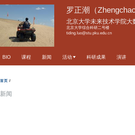
跳
罗正潮（Zhengchao
转
到
北京大学未来技术学院大
页
北京大学综合科研二号楼
tiding.luo@stu.pku.edu.cn
面
的
主
BIO
课程
新闻
活动
科研成果
演讲
要
内
容
首页
/
部
分
新闻