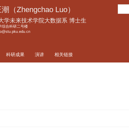
跳
搜
潮（Zhengchao Luo）
转
索
到
大学未来技术学院大数据系 博士生
页
学综合科研二号楼
luo@stu.pku.edu.cn
面
的
主
科研成果
演讲
相关链接
要
内
容
部
分