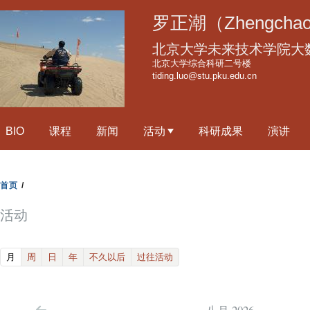
跳
罗正潮（Zhengchao
转
到
北京大学未来技术学院大
页
北京大学综合科研二号楼
tiding.luo@stu.pku.edu.cn
面
的
主
BIO
课程
新闻
活动
科研成果
演讲
要
内
容
首页
/
部
分
活动
(active tab)
月
周
日
年
不久以后
过往活动