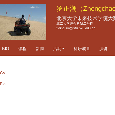
跳
罗正潮（Zhengchao
转
到
北京大学未来技术学院大
页
北京大学综合科研二号楼
tiding.luo@stu.pku.edu.cn
面
的
主
BIO
课程
新闻
活动
科研成果
演讲
要
内
容
部
CV
分
Bio