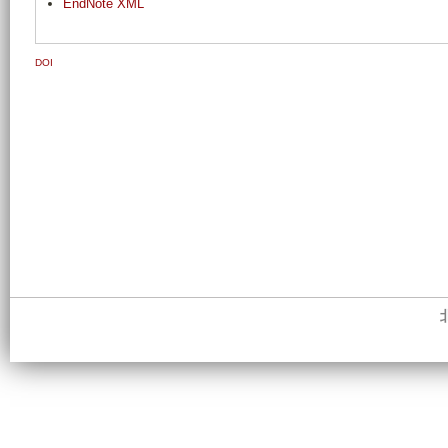
EndNote XML
DOI