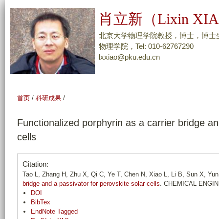
跳
肖立新（Lixin XI
转
到
北京大学物理学院教授，博士，博士
页
物理学院，Tel: 010-62767290
lxxiao@pku.edu.cn
面
的
主
要
首页
/
科研成果
/
内
容
Functionalized porphyrin as a carrier bridge an
部
cells
分
Citation:
Tao L, Zhang H, Zhu X, Qi C, Ye T, Chen N, Xiao L, Li B, Sun X, Yun
bridge and a passivator for perovskite solar cells
. CHEMICAL ENGIN
DOI
BibTex
EndNote Tagged