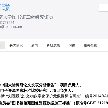
跳
肖珑
搜
索
转
京大学图书馆二级研究馆员
到
62757224
页
ao@pku.edu.cn
面
的
主
目
获奖情况
新闻
科研成果
演讲
相关链接
要
内
容
部
分
目“中国大陆科研论文发表分析报告”，项目负责人。
美电子资源国家标准比较研究”，项目负责人。
支撑计划课题”之“文物数字化保护元数据标准研究”（编号2014BA
“图书馆馆藏图像资源数据加工标准”（标准号GB/T 31219.3