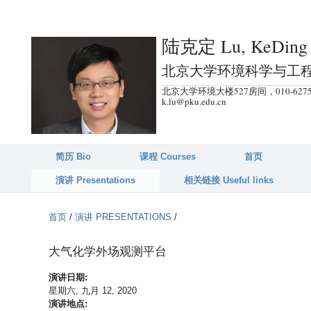
跳
转
陆克定 Lu, KeDing
到
页
北京大学环境科学与工
面
北京大学环境大楼527房间，010-6275
的
k.lu@pku.edu.cn
主
要
内
简历 Bio
课程 Courses
首页
容
演讲 Presentations
相关链接 Useful links
部
分
首页
/
演讲 PRESENTATIONS
/
大气化学外场观测平台
演讲日期:
星期六, 九月 12, 2020
演讲地点: