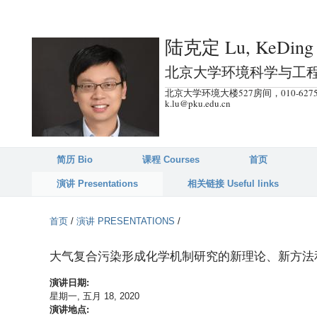
跳
转
陆克定 Lu, KeDing
到
页
北京大学环境科学与工
面
北京大学环境大楼527房间，010-6275
的
k.lu@pku.edu.cn
主
要
内
简历 Bio
课程 Courses
首页
容
演讲 Presentations
相关链接 Useful links
部
分
首页
/
演讲 PRESENTATIONS
/
大气复合污染形成化学机制研究的新理论、新方法
演讲日期:
星期一, 五月 18, 2020
演讲地点: