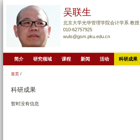
跳
吴联生
转
到
北京大学光华管理学院会计学系 教授
页
010-62757925
wuls@gsm.pku.edu.cn
面
的
主
简介
研究领域
课程
新闻
活动
科研成果
要
内
首页
/
容
部
科研成果
分
暂时没有信息