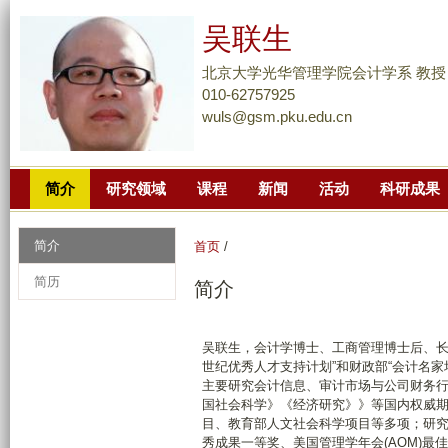
跳
吴联生
转
到
北京大学光华管理学院会计学系 教授
页
010-62757925
wuls@gsm.pku.edu.cn
面
的
主
简介
研究领域
课程
新闻
活动
科研成果
要
内
容
简介
首页
/
部
简历
简介
分
吴联生，会计学博士、工商管理博士后、长
世纪优秀人才支持计划”和财政部“会计名家培
主要研究会计信息、审计市场与公司财务行为；已在The
国社会科学》《经济研究》》等国内权威期
目、教育部人文社会科学项目等多项；研究
秀成果一等奖、美国管理学年会(AOM)